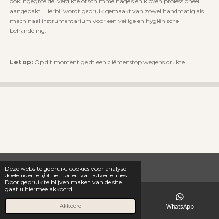
ook ingegroeide, verdikte of schimmelnagels en kloven professioneel
aangepakt. Hierbij wordt gebruik gemaakt van zowel handmatig als
machinaal instrumentarium voor een veilige en hygiënische
behandeling.
Let op:
Op dit moment geldt een cliëntenstop wegens drukte.
Deze website gebruikt cookies voor analyse-
doeleinden en/of het tonen van advertenties.
Door gebruik te blijven maken van de site
gaat u hiermee akkoord.
E-mailadres
Kaart
WhatsApp
Akkoord